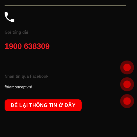
Gọi tổng đài
1900 638309
Nhắn tin qua Facebook
fb/arconceptvn/
ĐỂ LẠI THÔNG TIN Ở ĐÂY