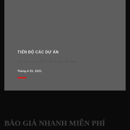
TIẾN ĐỘ CÁC DỰ ÁN
Bàn giao dự án BB Coffee & Love Đà Nẵng
Tháng 4 25, 2021
BÁO GIÁ NHANH MIỄN PHÍ