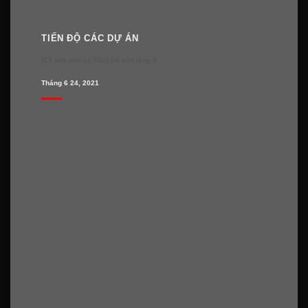
TIẾN ĐỘ CÁC DỰ ÁN
[CT nhà phố cô Đào] Đổ sàn tầng 3
Tháng 6 24, 2021