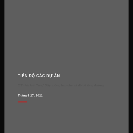
TIẾN ĐỘ CÁC DỰ ÁN
[CT nhà Anh Tùng] Xây tường bao che và đổ bê tông đường
Tháng 6 27, 2021