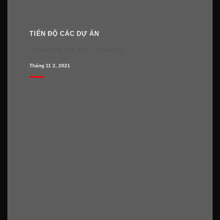
TIẾN ĐỘ CÁC DỰ ÁN
[Thi công KDL Nam Việt – Tiến độ 40%]
Tháng 11 2, 2021