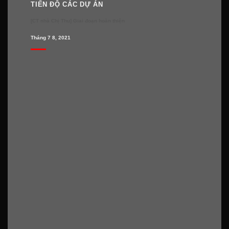
TIẾN ĐỘ CÁC DỰ ÁN
[CT nhà Chị Thu] Giai đoạn hoàn thiện
Tháng 7 8, 2021