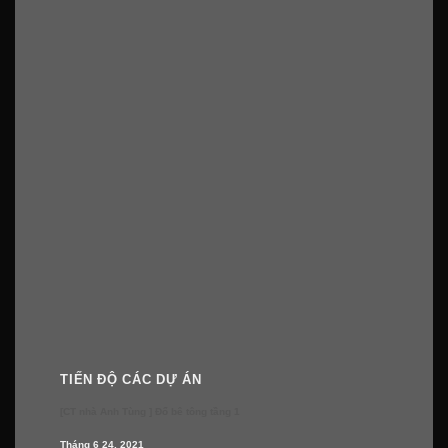
TIẾN ĐỘ CÁC DỰ ÁN
[CT nhà Anh Tùng ] Đổ bê tông tầng 1
Tháng 6 24, 2021