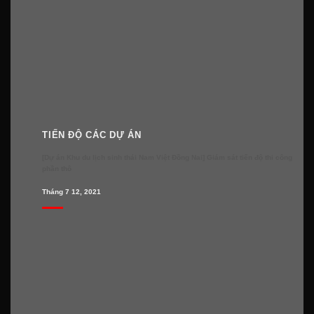
TIẾN ĐỘ CÁC DỰ ÁN
[Dự án Khu du lịch sinh thái Nam Việt Đồng Nai] Giám sát tiến độ thi công
phần thô
Tháng 7 12, 2021