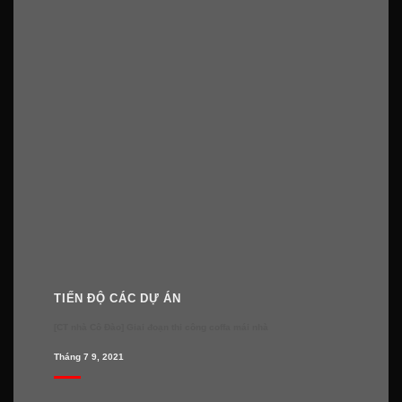
TIẾN ĐỘ CÁC DỰ ÁN
[CT nhà Cô Đào] Giai đoạn thi công coffa mái nhà
Tháng 7 9, 2021