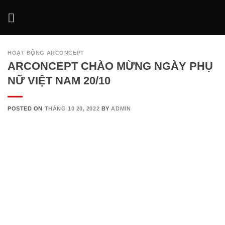
Skip
to
content
HOẠT ĐỘNG ARCONCEPT
ARCONCEPT CHÀO MỪNG NGÀY PHỤ
NỮ VIỆT NAM 20/10
POSTED ON
THÁNG 10 20, 2022
BY
ADMIN