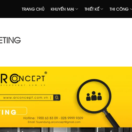
TRANG CHỦ
KHUYẾN MẠI
THIẾT KẾ
THI CÔNG
ETING