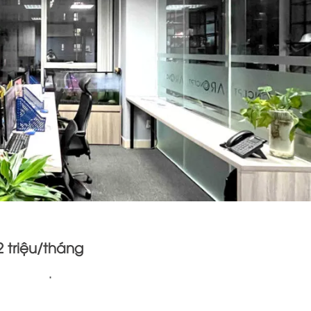
ing – Thu nhập 12 triệu/thá
 vnđ .