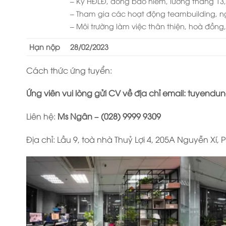
– Ký HĐLĐ, đóng bảo hiểm, lương tháng 13, 
– Tham gia các hoạt động teambuilding, n
– Môi trường làm việc thân thiện, hoà đồng,
Hạn nộp
28/02/2023
Cách thức ứng tuyển:
Ứng viên vui lòng gửi CV về địa chỉ email:
tuyendun
Liên hệ:
Ms Ngân – (028) 9999 9309
Địa chỉ: Lầu 9, toà nhà Thuỷ Lợi 4, 205A Nguyễn Xí