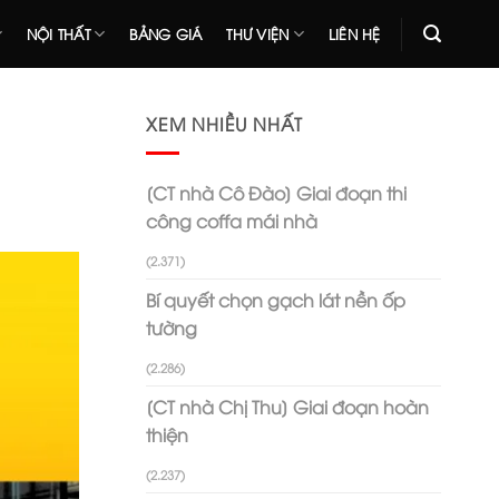
NỘI THẤT
BẢNG GIÁ
THƯ VIỆN
LIÊN HỆ
XEM NHIỀU NHẤT
[CT nhà Cô Đào] Giai đoạn thi
công coffa mái nhà
(2.371)
Bí quyết chọn gạch lát nền ốp
tường
(2.286)
[CT nhà Chị Thu] Giai đoạn hoàn
thiện
(2.237)