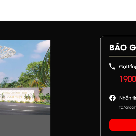
BÁO G
Gọi tổn
1900
Nhắn t
fb/arco
TIẾN ĐỘ CÁC DỰ ÁN
[Dự án Khu du lịch sinh thái Nam Việt Đồng N
Tháng 7 12, 2021