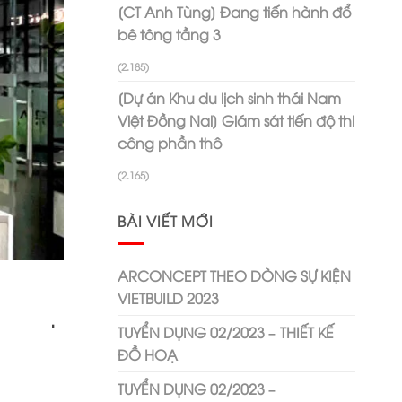
[CT Anh Tùng] Đang tiến hành đổ
bê tông tầng 3
(2.185)
[Dự án Khu du lịch sinh thái Nam
Việt Đồng Nai] Giám sát tiến độ thi
công phần thô
(2.165)
BÀI VIẾT MỚI
ARCONCEPT THEO DÒNG SỰ KIỆN
VIETBUILD 2023
ng .
TUYỂN DỤNG 02/2023 – THIẾT KẾ
ĐỒ HOẠ
TUYỂN DỤNG 02/2023 –