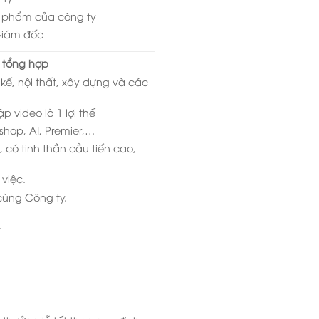
ản phẩm của công ty
Giám đốc
 tổng hợp
t kế, nội thất, xây dựng và các
p video là 1 lợi thế
hop, AI, Premier,…
, có tinh thần cầu tiến cao,
việc.
cùng Công ty.
đ