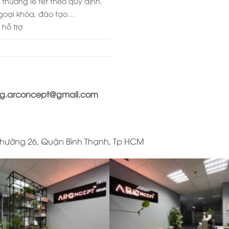
thưởng lễ tết theo quy định.
goại khóa, đào tạo…
 hỗ trợ
g.arconcept@gmail.com
, Phường 26, Quận Bình Thạnh, Tp HCM