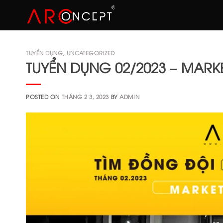
Skip
to
content
TUYỂN DỤNG
,
UNCATEGORIZED
TUYỂN DỤNG 02/2023 – MARK
POSTED ON
THÁNG 2 3, 2023
BY
ADMIN