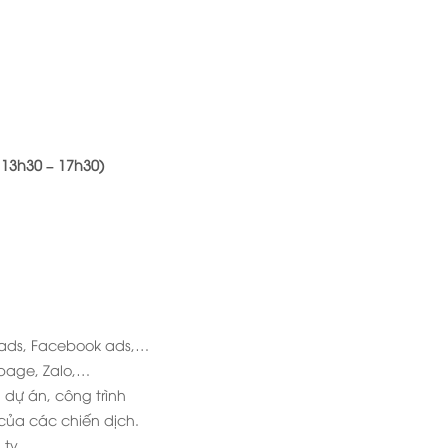
 13h30 – 17h30)
ads, Facebook ads,…
page, Zalo,…
u dự án, công trình
của các chiến dịch.
 ty