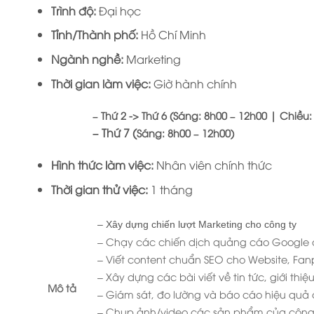
Trình độ:
Đại học
Tỉnh/Thành phố:
Hồ Chí Minh
Ngành nghề:
Marketing
Thời gian làm việc:
Giờ hành chính
–
Thứ 2 -> Thứ 6
(Sáng: 8h00 – 12h00 | Chiều:
–
Thứ 7
(
Sáng: 8h00 – 12h00)
Hình thức làm việc:
Nhân viên chính thức
Thời gian thử việc:
1 tháng
– Xây dựng chiến lượt Marketing cho công ty
– Chạy các chiến dịch quảng cáo Google 
– Viết content chuẩn SEO cho Website, Fan
– Xây dựng các bài viết về tin tức, giới thiệ
Mô tả
– Giám sát, đo lường và báo cáo hiệu quả 
– Chụp ảnh/video các sản phẩm của công