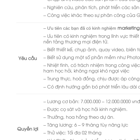
– Nghiên cứu, phân tích, phát triển các s
– Công việc khác theo sự phân công của 
marketing
– Ưu tiên các bạn đã có kinh nghiệm
– Ưu tiên có kinh nghiệm trong lĩnh vực thiế
nền tảng thương mại điện tử.
– Biết thiết kế, chụp ảnh, quay video, biên tậ
– Biết sử dụng một số phần mềm như Photos
Yêu cầu
– Nhiệt tình, có trách nhiệm trong công việc
ham học hỏi, không ngại khó ngại việc
– Trung thực, hoà đồng, chịu được áp công 
– Có định hướng gắn bó phát triển lâu dài 
– Lương cơ bản: 7.000.000 – 12.000.0000 vn
– Được cọ sát và học hỏi kinh nghiệm.
– Thưởng, hoa hồng theo dự án.
– Tăng lương: 6 – 9 tháng tùy năng lực
Quyền lợi
– Thử việc: Tối đa 02 tháng