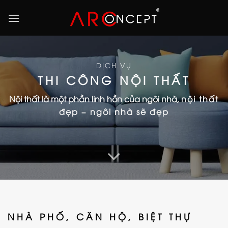
Skip
to
content
DỊCH VỤ
THI CÔNG NỘI THẤT
Nội thất là một phần linh hồn của ngôi nhà,
nội thất
đẹp – ngôi nhà sẽ đẹp
NHÀ PHỐ, CĂN HỘ, BIỆT THỰ