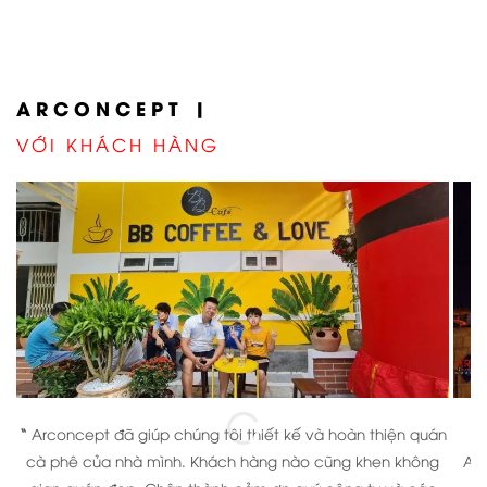
ARCONCEPT |
VỚI KHÁCH HÀNG
“
Arconcept đã giúp chúng tôi thiết kế và hoàn thiện quán
“
cà phê của nhà mình. Khách hàng nào cũng khen không
Arc