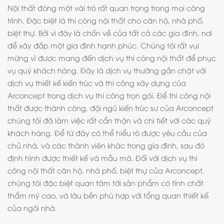
Nội thất đóng một vài trò rất quan trọng trong mọi công
trình. Đặc biệt là thi công nội thất cho căn hộ, nhà phố,
biệt thự. Bởi vì đây là chốn về của tất cả các gia đình, nơi
để xây đắp một gia đình hạnh phúc. Chúng tôi rất vui
mừng vì được mang đến dịch vụ thi công nội thất để phục
vụ quý khách hàng. Đây là dịch vụ thường gắn chặt với
dịch vụ thiết kế kiến trúc và thi công xây dựng của
Arconcept trong dịch vụ thi công trọn gói. Để thi công nội
thất được thành công, đội ngũ kiến trúc sư của Arconcept
chúng tôi đã làm việc rất cẩn thận và chi tiết với các quý
khách hàng. Để từ đây có thể hiểu rõ được yêu cầu của
chủ nhà, và các thành viên khác trong gia đình, sau đó
định hình được thiết kế và mẫu mã. Đối với dịch vụ thi
công nội thất căn hộ, nhà phố, biệt thự của Arconcept,
chúng tôi đặc biệt quan tâm tới sản phẩm có tính chất
thẩm mỹ cao, và lâu bền phù hợp với tổng quan thiết kế
của ngôi nhà.