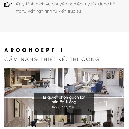
Quy trình dịch vụ chuyên nghiệp, uy tín, được hỗ
trợ tư vấn tận tình từ kiến trúc sư
ARCONCEPT |
CẨM NANG THIẾT KẾ, THI CÔNG
Bí quyết chọn gạch lát
nền ốp tường
Tháng 7 16, 2021