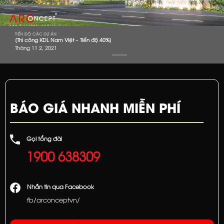
TIẾN ĐỘ CÁC DỰ ÁN
[Thi công KDL Nam Việt – Tiến độ 40%]
Tháng 11 2, 2021
BÁO GIÁ NHANH MIỄN PHÍ
Gọi tổng đài
1900 638309
Nhắn tin qua Facebook
fb/arconceptvn/