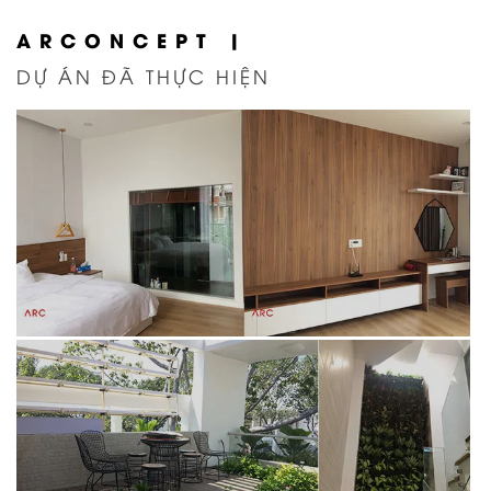
ARCONCEPT |
DỰ ÁN ĐÃ THỰC HIỆN
THI CÔNG NỘI THẤT NHÀ CHÚ
TẤN |
HỒ CHÍ MINH
0
1677