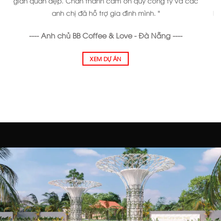
gian quán đẹp. Chân thành cảm ơn quý công ty và các
k
anh chị đã hỗ trợ gia đình mình. "
ho
---- Anh chủ BB Coffee & Love - Đà Nẵng ----
XEM DỰ ÁN