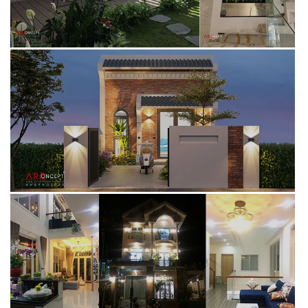
THI CÔNG NỘI THẤT NHÀ ANH ÚT
|
ĐANG CẬP NHẬT
2
1801
HOUSE
THI CÔNG NỘI THẤT NHÀ ANH
ĐỨC- CHỊ THUẬN |
ĐÀ NẴNG
0
1807
HOUSE
THI CÔNG NỘI THẤT BIỆT THỰ |
PHAN THIẾT