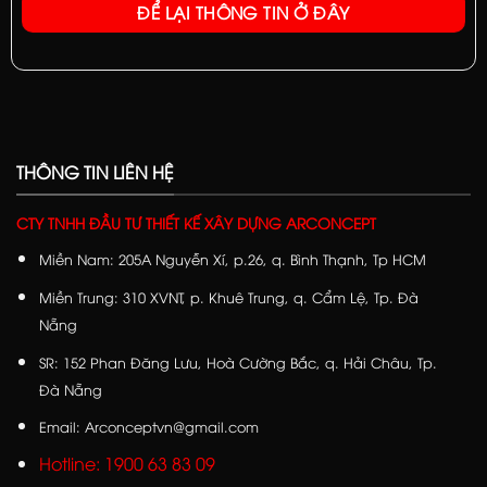
ĐỂ LẠI THÔNG TIN Ở ĐÂY
THÔNG TIN LIÊN HỆ
CTY TNHH ĐẦU TƯ THIẾT KẾ XÂY DỰNG ARCONCEPT
Miền Nam: 205A Nguyễn Xí, p.26, q. Bình Thạnh, Tp HCM
Miền Trung: 310 XVNT, p. Khuê Trung, q. Cẩm Lệ, Tp. Đà
Nẵng
SR: 152 Phan Đăng Lưu, Hoà Cường Bắc, q. Hải Châu, Tp.
Đà Nẵng
Email: Arconceptvn@gmail.com
Hotline: 1900 63 83 09