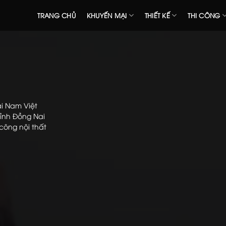
TRANG CHỦ
KHUYẾN MẠI
THIẾT KẾ
THI CÔNG
ái Nam Việt
ỉnh Đồng Nai
 công nội thất