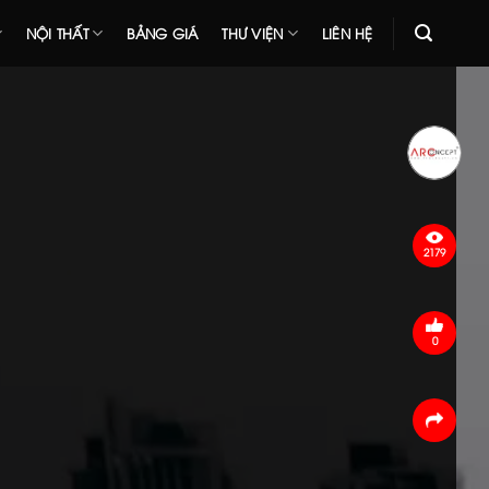
NỘI THẤT
BẢNG GIÁ
THƯ VIỆN
LIÊN HỆ
2179
0