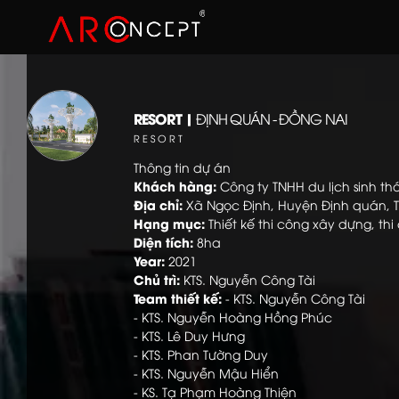
Skip
to
content
RESORT |
ĐỊNH QUÁN - ĐỒNG NAI
RESORT
Thông tin dự án
Khách hàng:
Công ty TNHH du lịch sinh th
Địa chỉ:
Xã Ngọc Định, Huyện Định quán, T
Hạng mục:
Thiết kế thi công xây dựng, thi
Diện tích:
8ha
Year:
2021
Chủ trì:
KTS. Nguyễn Công Tài
Team thiết kế:
- KTS. Nguyễn Công Tài
- KTS. Nguyễn Hoàng Hồng Phúc
- KTS. Lê Duy Hưng
- KTS. Phan Tường Duy
- KTS. Nguyễn Mậu Hiển
- KS. Tạ Phạm Hoàng Thiện